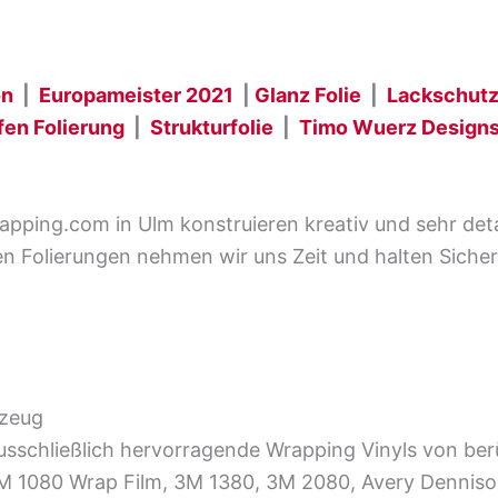
on
|
Europameister 2021
|
Glanz Folie
|
Lackschutz
fen Folierung
|
Strukturfolie
|
Timo Wuerz Design
rapping.com in Ulm konstruieren kreativ und sehr detai
gen Folierungen nehmen wir uns Zeit und halten Siche
rzeug
schließlich hervorragende Wrapping Vinyls von ber
3M 1080 Wrap Film, 3M 1380, 3M 2080, Avery Dennis