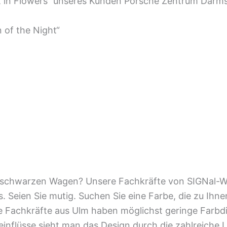
ot in Flowers“ unseres Kunden Porsche Zentrum Darm
 of the Night“
er schwarzen Wagen? Unsere Fachkräfte von SIGNal-
. Seien Sie mutig. Suchen Sie eine Farbe, die zu Ihn
 Fachkräfte aus Ulm haben möglichst geringe Farbdi
teinflüsse sieht man das Design durch die zahlreiche 