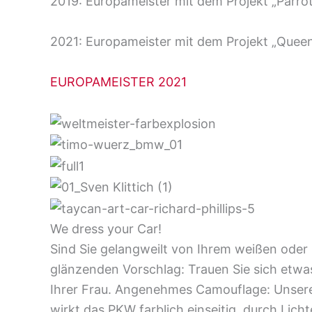
2019: Europameister mit dem Projekt „Parr
2021: Europameister mit dem Projekt „Queen
EUROPAMEISTER 2021
We dress your Car!
Sind Sie gelangweilt von Ihrem weißen od
glänzenden Vorschlag: Trauen Sie sich etwas
Ihrer Frau. Angenehmes Camouflage: Unsere
wirkt das PKW farblich einseitig, durch Lich