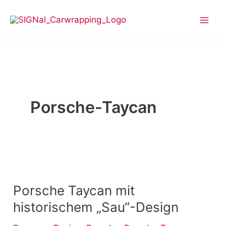
Zum
Inhalt
springen
Porsche-Taycan
Porsche
Taycan
Porsche Taycan mit
mit
historischem
historischem „Sau“-Design
„Sau“-