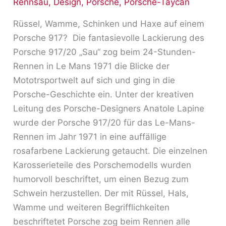
Rennsau
,
Design
,
Porsche
,
Porsche-Taycan
Design
Rüssel, Wamme, Schinken und Haxe auf einem
Porsche 917? Die fantasievolle Lackierung des
Porsche 917/20 „Sau“ zog beim 24-Stunden-
Rennen in Le Mans 1971 die Blicke der
Mototrsportwelt auf sich und ging in die
Porsche-Geschichte ein. Unter der kreativen
Leitung des Porsche-Designers Anatole Lapine
wurde der Porsche 917/20 für das Le-Mans-
Rennen im Jahr 1971 in eine auffällige
rosafarbene Lackierung getaucht. Die einzelnen
Karosserieteile des Porschemodells wurden
humorvoll beschriftet, um einen Bezug zum
Schwein herzustellen. Der mit Rüssel, Hals,
Wamme und weiteren Begrifflichkeiten
beschriftetet Porsche zog beim Rennen alle