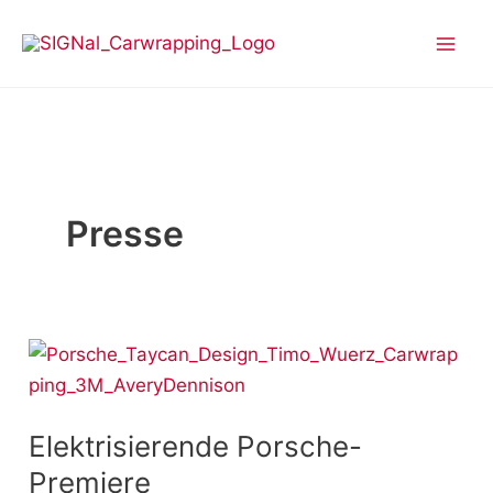
Zum
Inhalt
springen
Presse
Elektrisierende
Porsche-
Premiere
Elektrisierende Porsche-
Premiere