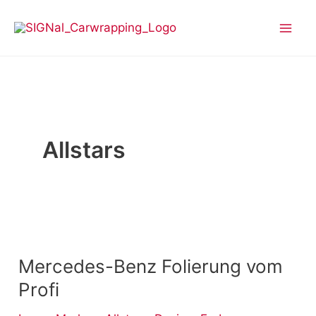
Zum
Inhalt
springen
Allstars
Mercedes-
Benz
Mercedes-Benz Folierung vom
Folierung
vom
Profi
Profi