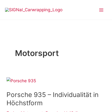
Zum
Inhalt
springen
Motorsport
Porsche
935
Porsche 935 – Individualität in
–
Individualität
Höchstform
in