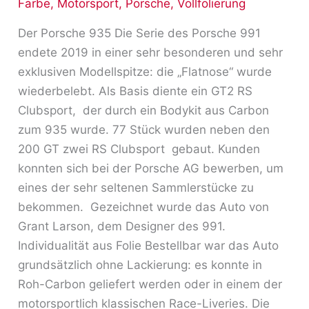
Farbe
,
Motorsport
,
Porsche
,
Vollfolierung
Höchstform
Der Porsche 935 Die Serie des Porsche 991
endete 2019 in einer sehr besonderen und sehr
exklusiven Modellspitze: die „Flatnose“ wurde
wiederbelebt. Als Basis diente ein GT2 RS
Clubsport, der durch ein Bodykit aus Carbon
zum 935 wurde. 77 Stück wurden neben den
200 GT zwei RS Clubsport gebaut. Kunden
konnten sich bei der Porsche AG bewerben, um
eines der sehr seltenen Sammlerstücke zu
bekommen. Gezeichnet wurde das Auto von
Grant Larson, dem Designer des 991.
Individualität aus Folie Bestellbar war das Auto
grundsätzlich ohne Lackierung: es konnte in
Roh-Carbon geliefert werden oder in einem der
motorsportlich klassischen Race-Liveries. Die